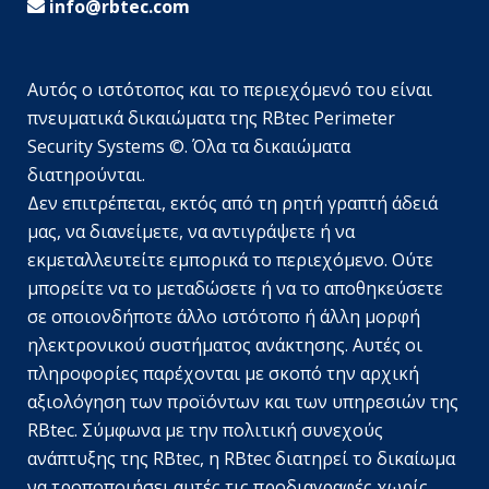
info@rbtec.com
Αυτός ο ιστότοπος και το περιεχόμενό του είναι
πνευματικά δικαιώματα της RBtec Perimeter
Security Systems ©. Όλα τα δικαιώματα
διατηρούνται.
Δεν επιτρέπεται, εκτός από τη ρητή γραπτή άδειά
μας, να διανείμετε, να αντιγράψετε ή να
εκμεταλλευτείτε εμπορικά το περιεχόμενο. Ούτε
SV
μπορείτε να το μεταδώσετε ή να το αποθηκεύσετε
JA
σε οποιονδήποτε άλλο ιστότοπο ή άλλη μορφή
ηλεκτρονικού συστήματος ανάκτησης. Αυτές οι
EN_GB
πληροφορίες παρέχονται με σκοπό την αρχική
DE_DE
αξιολόγηση των προϊόντων και των υπηρεσιών της
TR
RBtec. Σύμφωνα με την πολιτική συνεχούς
ανάπτυξης της RBtec, η RBtec διατηρεί το δικαίωμα
PL
να τροποποιήσει αυτές τις προδιαγραφές χωρίς