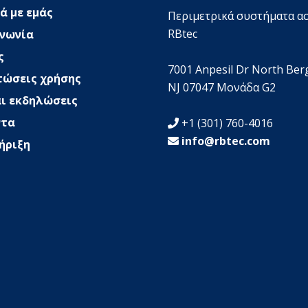
ά με εμάς
Περιμετρικά συστήματα α
RBtec
ινωνία
ς
7001 Anpesil Dr North Ber
τώσεις χρήσης
NJ 07047 Μονάδα G2
αι εκδηλώσεις
ντα
+1 (301) 760-4016
info@rbtec.com
ήριξη