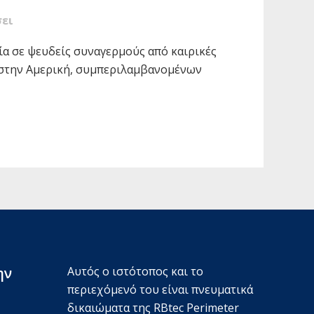
ει
ία σε ψευδείς συναγερμούς από καιρικές
 στην Αμερική, συμπεριλαμβανομένων
ην
Αυτός ο ιστότοπος και το
περιεχόμενό του είναι πνευματικά
δικαιώματα της RBtec Perimeter