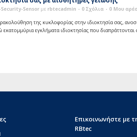
ιοκτησία σας με αισθητήρες γείωσης
Security-Sensor
με
rbtecadmin
0 Σχόλια
0
Μου αρέσ
αρακολούθηση της κυκλοφορίας στην ιδιοκτησία σας, ανοσ
ώ εκατομμύρια εγκλήματα ιδιοκτησίας που διαπράττονται
ες
Επικοινωνήστε με τ
RBtec
ή