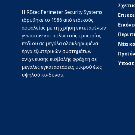
Σχετικ
Η RBtec Perimeter Security Systems
Επικο
ιδρύθηκε το 1986 από ειδικούς
Εικόνε
ασφαλείας με τη χρήση εκτεταμένων
Περιπ
γνώσεων και πολυετούς εμπειρίας
πεδίου σε μεγάλα ολοκληρωμένα
Νέα κ
έργα εξωτερικών συστημάτων
Προϊό
ανίχνευσης εισβολής φράχτη σε
Υποστ
μεγάλες εγκαταστάσεις μικρού έως
SV
υψηλού κινδύνου.
JA
EN_GB
DE_DE
TR
PL
NL