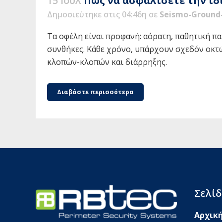
15 Ιούλ
Πώς να ασφαλίσετε την ιδ
Δημοσιεύτηκε στις 04:46η
σε
Seismo-Ground-
Τα οφέλη είναι προφανή: αόρατη, παθητική π
συνθήκες. Κάθε χρόνο, υπάρχουν σχεδόν οκτ
κλοπών-κλοπών και διάρρηξης.
Διαβάστε περισσότερα
Σελίδ
Αρχικ