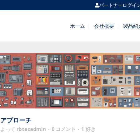
パートナーログイ
ホーム
会社概要
製品紹
的アプローチ
によって
rbtecadmin
0 コメント
1
好き