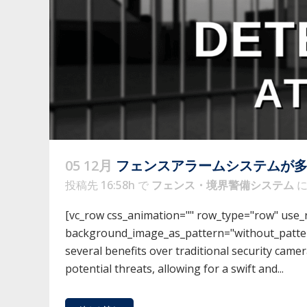
05 12月
フェンスアラームシステムが
投稿先 16:58h
で
フェンス・境界警備システム
[vc_row css_animation="" row_type="row" use_ro
background_image_as_pattern="without_pattern"
several benefits over traditional security cam
potential threats, allowing for a swift and...