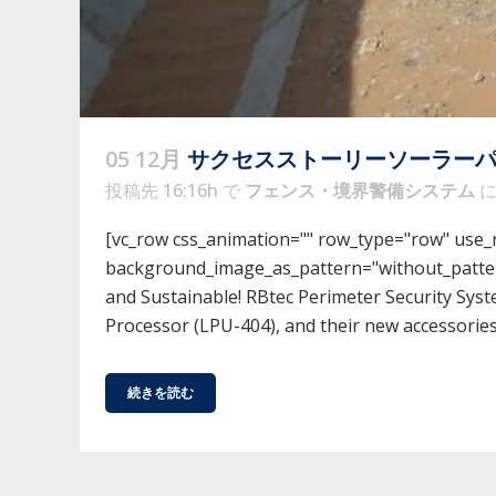
05 12月
サクセスストーリーソーラー
投稿先 16:16h
で
フェンス・境界警備システム
[vc_row css_animation="" row_type="row" use_ro
background_image_as_pattern="without_pattern
and Sustainable! RBtec Perimeter Security Syst
Processor (LPU-404), and their new accessories.
続きを読む