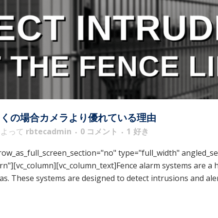
多くの場合カメラより優れている理由
によって
rbtecadmin
0 コメント
1
好き
w_as_full_screen_section="no" type="full_width" angled_sec
][vc_column][vc_column_text]Fence alarm systems are a hig
eras. These systems are designed to detect intrusions and a