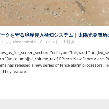
パークを守る境界侵入検知システム｜太陽光発電所
によって
rbtecadmin
0 コメント
1
好き
w_as_full_screen_section="no" type="full_width" angled_sec
"][vc_column][vc_column_text] RBtec’s New Fence Alarm Pr
ems has released a new series of fence alarm processors, i
 They feature...