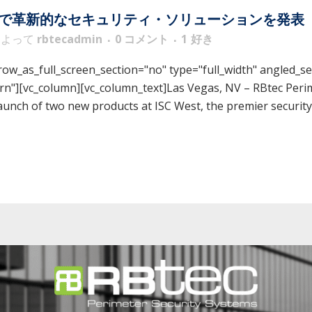
Westで革新的なセキュリティ・ソリューションを発表
によって
rbtecadmin
0 コメント
1
好き
w_as_full_screen_section="no" type="full_width" angled_sec
"][vc_column][vc_column_text]Las Vegas, NV – RBtec Perime
unch of two new products at ISC West, the premier security 