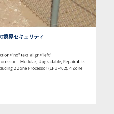
の境界セキュリティ
tion="no" text_align="left"
ocessor – Modular, Upgradable, Repairable,
ncluding 2 Zone Processor (LPU-402), 4 Zone