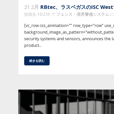
21 2月
RBtec、ラスベガスのISC 
投稿先 10:21h
で
フェンス・境界警備システム
[vc_row css_animation="" row_type="row" use_ro
background_image_as_pattern="without_pattern
security systems and sensors, announces the la
product...
続きを読む