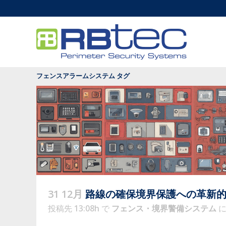
フェンスアラームシステム タグ
31 12月
路線の確保境界保護への革新
投稿先 13:08h
で
フェンス・境界警備システム