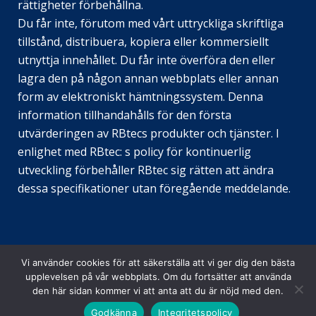
rättigheter förbehållna.
Du får inte, förutom med vårt uttryckliga skriftliga
JA
tillstånd, distribuera, kopiera eller kommersiellt
EN_GB
utnyttja innehållet. Du får inte överföra den eller
lagra den på någon annan webbplats eller annan
DE_DE
form av elektroniskt hämtningssystem. Denna
TR
information tillhandahålls för den första
EL
utvärderingen av RBtecs produkter och tjänster. I
enlighet med RBtec: s policy för kontinuerlig
PL
utveckling förbehåller RBtec sig rätten att ändra
NL
dessa specifikationer utan föregående meddelande.
IT
PT
FR
Vi använder cookies för att säkerställa att vi ger dig den bästa
ES
upplevelsen på vår webbplats. Om du fortsätter att använda
© Copyright RBtec Perimeter Security Systems
2026
EN
den här sidan kommer vi att anta att du är nöjd med den.
Alla rättigheter förbehållna.
Godkänna
Integritetspolicy
SV