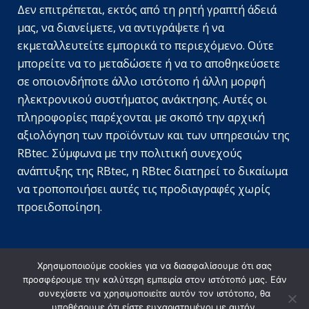
Δεν επιτρέπεται, εκτός από τη ρητή γραπτή άδειά
μας, να διανείμετε, να αντιγράψετε ή να
εκμεταλλευτείτε εμπορικά το περιεχόμενο. Ούτε
SV
μπορείτε να το μεταδώσετε ή να το αποθηκεύσετε
JA
σε οποιονδήποτε άλλο ιστότοπο ή άλλη μορφή
ηλεκτρονικού συστήματος ανάκτησης. Αυτές οι
EN_GB
πληροφορίες παρέχονται με σκοπό την αρχική
DE_DE
αξιολόγηση των προϊόντων και των υπηρεσιών της
TR
RBtec. Σύμφωνα με την πολιτική συνεχούς
ανάπτυξης της RBtec, η RBtec διατηρεί το δικαίωμα
PL
να τροποποιήσει αυτές τις προδιαγραφές χωρίς
NL
προειδοποίηση.
IT
PT
FR
Χρησιμοποιούμε cookies για να διασφαλίσουμε ότι σας
προσφέρουμε την καλύτερη εμπειρία στον ιστότοπό μας. Εάν
ES
συνεχίσετε να χρησιμοποιείτε αυτόν τον ιστότοπο, θα
© Copyright RBtec Perimeter Security Systems
2026
EN
υποθέσουμε ότι είστε ευχαριστημένοι με αυτόν.