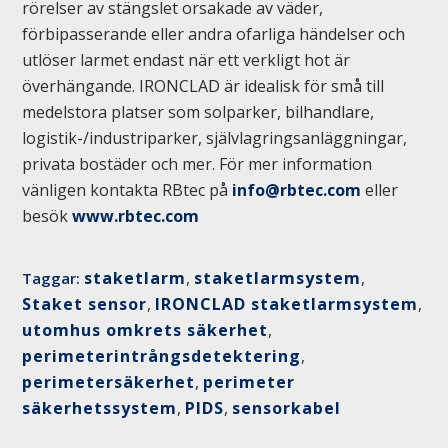
rörelser av stängslet orsakade av väder,
förbipasserande eller andra ofarliga händelser och
utlöser larmet endast när ett verkligt hot är
överhängande. IRONCLAD är idealisk för små till
medelstora platser som solparker, bilhandlare,
logistik-/industriparker, självlagringsanläggningar,
privata bostäder och mer. För mer information
vänligen kontakta RBtec på
info@rbtec.com
eller
besök
www.rbtec.com
staketlarm
,
staketlarmsystem
,
Taggar:
Staket sensor
,
IRONCLAD staketlarmsystem
,
utomhus omkrets säkerhet
,
perimeterintrångsdetektering
,
perimetersäkerhet
,
perimeter
säkerhetssystem
,
PIDS
,
sensorkabel