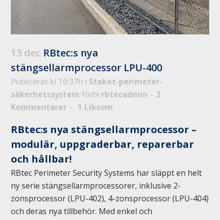
13 dec
RBtec:s nya
stängsellarmprocessor LPU-400
Publicerat kl 10:37h
i
Staket-perimeter-
säkerhetssystem
förbi
rbtecadmin
2
Kommentarer
1
Liksom
RBtec:s nya stängsellarmprocessor –
modulär, uppgraderbar, reparerbar
och hållbar!
RBtec Perimeter Security Systems har släppt en helt
ny serie stängsellarmprocessorer, inklusive 2-
zonsprocessor (LPU-402), 4-zonsprocessor (LPU-404)
och deras nya tillbehör. Med enkel och