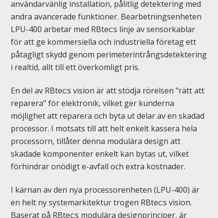
användarvänlig installation, pålitlig detektering med
andra avancerade funktioner. Bearbetningsenheten
LPU-400 arbetar med RBtec:s linje av sensorkablar
för att ge kommersiella och industriella företag ett
påtagligt skydd genom perimeterintrångsdetektering
i realtid, allt till ett överkomligt pris.
En del av RBtec:s vision är att stödja rörelsen "rätt att
reparera" för elektronik, vilket ger kunderna
möjlighet att reparera och byta ut delar av en skadad
processor. I motsats till att helt enkelt kassera hela
processorn, tillåter denna modulära design att
skadade komponenter enkelt kan bytas ut, vilket
förhindrar onödigt e-avfall och extra kostnader.
I kärnan av den nya processorenheten (LPU-400) är
en helt ny systemarkitektur trogen RBtec:s vision.
Baserat på RBtec:s modulära designprinciper, är