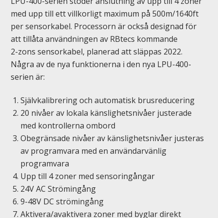
LPU-400-serien stöder anslutning av upp till 4 zoner
med upp till ett villkorligt maximum på 500m/1640ft
per sensorkabel. Processorn är också designad för
att tillåta användningen av RBtecs kommande
2-zons sensorkabel, planerad att släppas 2022.
Några av de nya funktionerna i den nya LPU-400-
serien är:
Självkalibrering och automatisk brusreducering
20 nivåer av lokala känslighetsnivåer justerade
med kontrollerna ombord
Obegränsade nivåer av känslighetsnivåer justeras
av programvara med en användarvänlig
programvara
Upp till 4 zoner med sensoringångar
24V AC Strömingång
9-48V DC strömingång
Aktivera/avaktivera zoner med byglar direkt