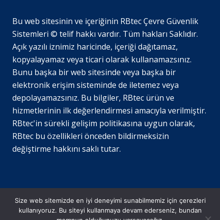
Bu web sitesinin ve içeriğinin RBtec Çevre Güvenlik
Sistemleri © telif hakkı vardır. Tüm hakları Saklıdır.
SV
Açık yazılı iznimiz haricinde, içeriği dağıtamaz,
JA
kopyalayamaz veya ticari olarak kullanamazsınız.
Bunu başka bir web sitesinde veya başka bir
EN_GB
elektronik erişim sisteminde de iletemez veya
DE_DE
depolayamazsınız. Bu bilgiler, RBtec ürün ve
EL
hizmetlerinin ilk değerlendirmesi amacıyla verilmiştir.
RBtec'in sürekli gelişim politikasına uygun olarak,
PL
RBtec bu özellikleri önceden bildirmeksizin
NL
değiştirme hakkını saklı tutar.
IT
PT
FR
Size web sitemizde en iyi deneyimi sunabilmemiz için çerezleri
ES
kullanıyoruz. Bu siteyi kullanmaya devam ederseniz, bundan
© Telif Hakkı RBtec Çevre Güvenlik Sistemleri
2026