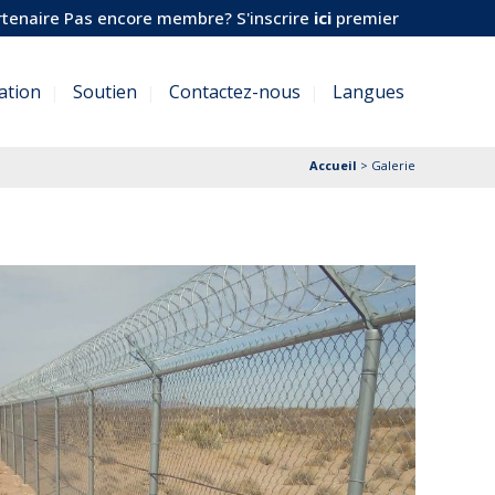
tenaire
Pas encore membre? S'inscrire
ici
premier
sation
Soutien
Contactez-nous
Langues
Accueil
>
Galerie