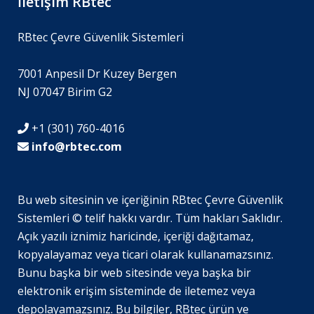
İletişim RBtec
RBtec Çevre Güvenlik Sistemleri
7001 Anpesil Dr Kuzey Bergen
NJ 07047 Birim G2
+1 (301) 760-4016
info@rbtec.com
Bu web sitesinin ve içeriğinin RBtec Çevre Güvenlik
Sistemleri © telif hakkı vardır. Tüm hakları Saklıdır.
SV
Açık yazılı iznimiz haricinde, içeriği dağıtamaz,
JA
kopyalayamaz veya ticari olarak kullanamazsınız.
Bunu başka bir web sitesinde veya başka bir
EN_GB
elektronik erişim sisteminde de iletemez veya
DE_DE
depolayamazsınız. Bu bilgiler, RBtec ürün ve