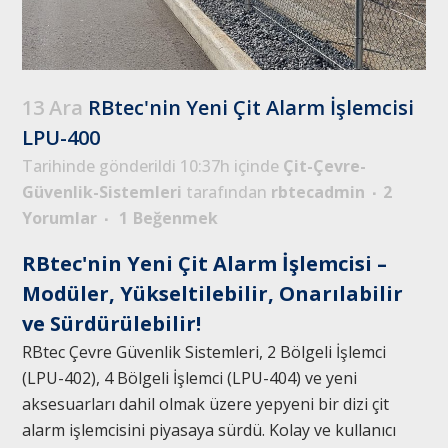
13 Ara
RBtec'nin Yeni Çit Alarm İşlemcisi
LPU-400
Tarihinde gönderildi 10:37h
içinde
Çit-Çevre-
Güvenlik-Sistemleri
tarafından
rbtecadmin
2
Yorumlar
1
Beğenmek
RBtec'nin Yeni Çit Alarm İşlemcisi –
Modüler, Yükseltilebilir, Onarılabilir
ve Sürdürülebilir!
RBtec Çevre Güvenlik Sistemleri, 2 Bölgeli İşlemci
(LPU-402), 4 Bölgeli İşlemci (LPU-404) ve yeni
aksesuarları dahil olmak üzere yepyeni bir dizi çit
alarm işlemcisini piyasaya sürdü. Kolay ve kullanıcı