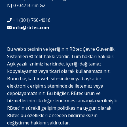
NJ 07047 Birim G2
+1 (301) 760-4016
info@rbtec.com
Bu web sitesinin ve içeriğinin RBtec Çevre Güvenlik
Sistemleri © telif hakkı vardır. Tüm hakları Saklıdır.
SV
Açık yazılı iznimiz haricinde, içeriği dağıtamaz,
JA
kopyalayamaz veya ticari olarak kullanamazsınız.
Bunu başka bir web sitesinde veya başka bir
EN_GB
elektronik erişim sisteminde de iletemez veya
DE_DE
depolayamazsınız. Bu bilgiler, RBtec ürün ve
EL
hizmetlerinin ilk değerlendirmesi amacıyla verilmiştir.
RBtec'in sürekli gelişim politikasına uygun olarak,
PL
RBtec bu özellikleri önceden bildirmeksizin
NL
değiştirme hakkını saklı tutar.
IT