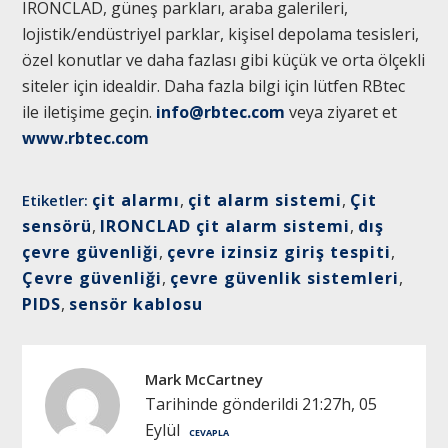
IRONCLAD, güneş parkları, araba galerileri,
lojistik/endüstriyel parklar, kişisel depolama tesisleri,
özel konutlar ve daha fazlası gibi küçük ve orta ölçekli
siteler için idealdir. Daha fazla bilgi için lütfen RBtec
ile iletişime geçin.
info@rbtec.com
veya ziyaret et
www.rbtec.com
çit alarmı
,
çit alarm sistemi
,
Çit
Etiketler:
sensörü
,
IRONCLAD çit alarm sistemi
,
dış
çevre güvenliği
,
çevre izinsiz giriş tespiti
,
Çevre güvenliği
,
çevre güvenlik sistemleri
,
PIDS
,
sensör kablosu
Mark McCartney
Tarihinde gönderildi 21:27h, 05
Eylül
CEVAPLA