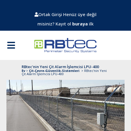
Ortak Girişi
Henüz üye değil
misiniz? Kayıt ol
buraya
ilk
RBtec'nin Yeni Çit Alarm İşlemcisi LPU-400
Ev
>
Çit-Çevre-Güvenlik-Sistemleri
>
RBtec'nin Yeni
Çit Alarm İşlemcisi LPU-400