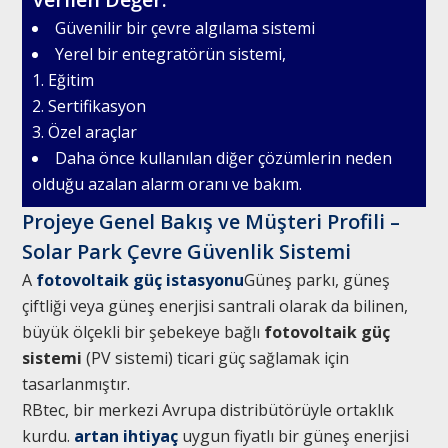
Güvenilir bir çevre algılama sistemi
Yerel bir entegratörün sistemi,
1. Eğitim
2. Sertifikasyon
3. Özel araçlar
Daha önce kullanılan diğer çözümlerin neden
olduğu azalan alarm oranı ve bakım.
Projeye Genel Bakış ve Müşteri Profili –
Solar Park Çevre Güvenlik Sistemi
A
fotovoltaik güç istasyonu
Güneş parkı, güneş
çiftliği veya güneş enerjisi santrali olarak da bilinen,
büyük ölçekli bir şebekeye bağlı
fotovoltaik güç
sistemi
(PV sistemi) ticari güç sağlamak için
tasarlanmıştır.
RBtec, bir merkezi Avrupa distribütörüyle ortaklık
kurdu.
artan ihtiyaç
uygun fiyatlı bir güneş enerjisi