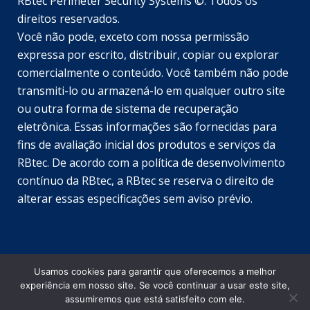
RBtec Perimeter Security Systems ©. Todos os
direitos reservados.
Você não pode, exceto com nossa permissão
SV
expressa por escrito, distribuir, copiar ou explorar
JA
comercialmente o conteúdo. Você também não pode
transmiti-lo ou armazená-lo em qualquer outro site
EN_GB
ou outra forma de sistema de recuperação
DE_DE
eletrônica. Essas informações são fornecidas para
TR
fins de avaliação inicial dos produtos e serviços da
RBtec. De acordo com a política de desenvolvimento
EL
contínuo da RBtec, a RBtec se reserva o direito de
PL
alterar essas especificações sem aviso prévio.
NL
IT
FR
Usamos cookies para garantir que oferecemos a melhor
ES
experiência em nosso site. Se você continuar a usar este site,
© Copyright RBtec Sistemas de Proteção Perimetral
EN
assumiremos que está satisfeito com ele.