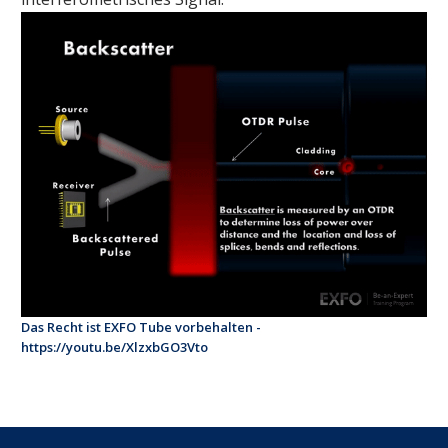
Das Recht ist EXFO Tube vorbehalten -
https://youtu.be/XlzxbGO3Vto