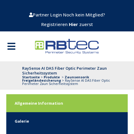
Partner Login
Noch kein Mitglied?
Registrieren
Hier
zuerst
RaySense AI DAS Fiber Optic Perimeter Zaun
Sicherheitssystem
Startseite
>
Produkte
>
Zaunsensorik
Freigeländesicherung
>
RaySense AI DAS Fiber Optic
Perimeter Zaun Sicherheitssystem
Allgemeine Information
Galerie