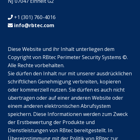
NJ 07047 Einheit G2
+1 (301) 760-4016
info@rbtec.com
Diese Website und ihr Inhalt unterliegen dem
Copyright von RBtec Perimeter Security Systems ©.
Alle Rechte vorbehalten.
Sie dürfen den Inhalt nur mit unserer ausdrücklichen
schriftlichen Genehmigung verbreiten, kopieren
oder kommerziell nutzen. Sie dürfen es auch nicht
SV
übertragen oder auf einer anderen Website oder
JA
einem anderen elektronischen Abrufsystem
speichern. Diese Informationen werden zum Zweck
EN_GB
der Erstbewertung der Produkte und
TR
Dienstleistungen von RBtec bereitgestellt. In
EL
Übereinstimmung mit der Politik von RBtec zur