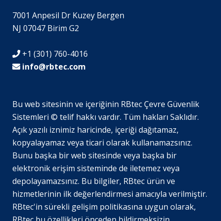
7001 Anpesil Dr Kuzey Bergen
NJ 07047 Birim G2
+1 (301) 760-4016
info@rbtec.com
Bu web sitesinin ve içeriğinin RBtec Çevre Güvenlik
Sistemleri © telif hakkı vardır. Tüm hakları Saklıdır.
SV
Açık yazılı iznimiz haricinde, içeriği dağıtamaz,
JA
kopyalayamaz veya ticari olarak kullanamazsınız.
Bunu başka bir web sitesinde veya başka bir
EN_GB
elektronik erişim sisteminde de iletemez veya
DE_DE
depolayamazsınız. Bu bilgiler, RBtec ürün ve
EL
hizmetlerinin ilk değerlendirmesi amacıyla verilmiştir.
RBtec'in sürekli gelişim politikasına uygun olarak,
PL
RBtec bu özellikleri önceden bildirmeksizin