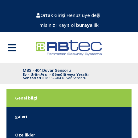
Ortak Girişi
Henüz üye değil
misiniz? Kayıt ol
buraya
ilk
MBS - 404 Duvar Sensörü
Ev
>
Ürün:% s
>
Gömülü veya Yeraltı
Sensörleri
>
MBS - 404 Duvar Sensörü
Genel bilgi
galeri
Özellikler