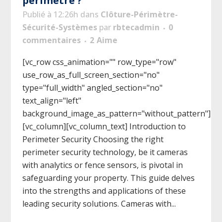
périmètre ?
Publié à 12:26h
dans
Clôture-Périmètre-
Sécurité-Systèmes
par
rbtecadmin
0
commentaires
2
Aime
[vc_row css_animation="" row_type="row"
use_row_as_full_screen_section="no"
type="full_width" angled_section="no"
text_align="left"
background_image_as_pattern="without_pattern"]
[vc_column][vc_column_text] Introduction to
Perimeter Security Choosing the right
perimeter security technology, be it cameras
with analytics or fence sensors, is pivotal in
safeguarding your property. This guide delves
into the strengths and applications of these
leading security solutions. Cameras with...