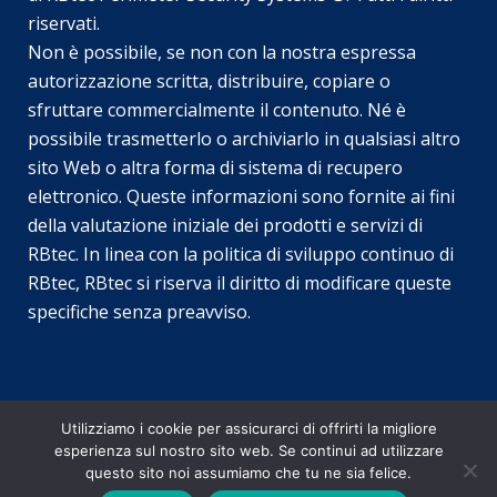
riservati.
Non è possibile, se non con la nostra espressa
SV
autorizzazione scritta, distribuire, copiare o
JA
sfruttare commercialmente il contenuto. Né è
possibile trasmetterlo o archiviarlo in qualsiasi altro
EN_GB
sito Web o altra forma di sistema di recupero
DE_DE
elettronico. Queste informazioni sono fornite ai fini
TR
della valutazione iniziale dei prodotti e servizi di
RBtec. In linea con la politica di sviluppo continuo di
EL
RBtec, RBtec si riserva il diritto di modificare queste
PL
specifiche senza preavviso.
NL
PT
FR
Utilizziamo i cookie per assicurarci di offrirti la migliore
ES
esperienza sul nostro sito web. Se continui ad utilizzare
© Copyright RBtec Protezione Perimetrale
2026
EN
questo sito noi assumiamo che tu ne sia felice.